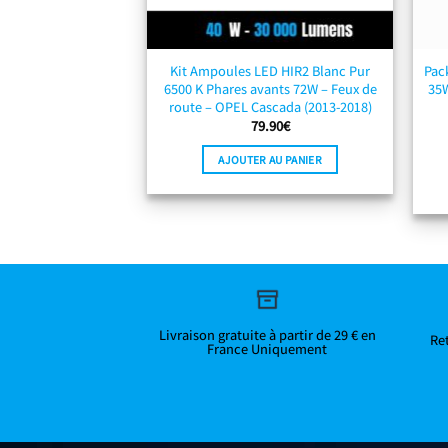
Kit Ampoules LED HIR2 Blanc Pur
Pac
6500 K Phares avants 72W – Feux de
35W
route – OPEL Cascada (2013-2018)
79.90
€
AJOUTER AU PANIER
Livraison gratuite à partir de 29 € en
Ret
France Uniquement