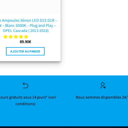
k Ampoules Xénon LED D1S D1R –
 – Blanc 6500K – Plug and Play –
OPEL Cascada ( 2013-2018)
89.90
€
AJOUTER AU PANIER
ours gratuits sous 14 jours* (voir
Nous sommes disponibles 24/
conditions)