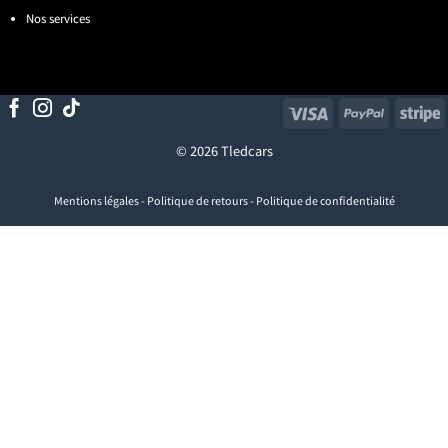
Nos services
Visa
PayPal
S
© 2026 Tledcars
Mentions légales
-
Politique de retours
-
Politique de confidentialité
Visa
PayPal
Stripe
MasterCard
Cash
On
Delivery