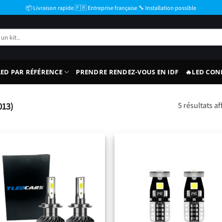
📦 Livraison rapide 🇫🇷 Entreprise française 🔧 Installation possible
ED PAR RÉFÉRENCE
PRENDRE RENDEZ-VOUS EN IDF
🔥LED CON
013)
5 résultats af