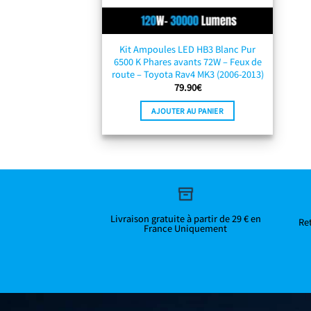
Kit Ampoules LED HB3 Blanc Pur
6500 K Phares avants 72W – Feux de
route – Toyota Rav4 MK3 (2006-2013)
79.90
€
AJOUTER AU PANIER
Livraison gratuite à partir de 29 € en
Ret
France Uniquement