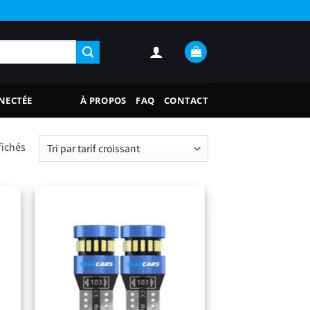
NECTÉE
À PROPOS
FAQ
CONTACT
Trié
fichés
par
prix
croissant