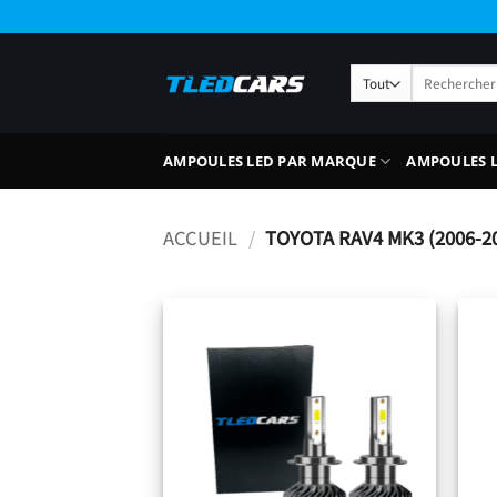
Passer
au
contenu
Recherche
pour :
AMPOULES LED PAR MARQUE
AMPOULES L
ACCUEIL
/
TOYOTA RAV4 MK3 (2006-2