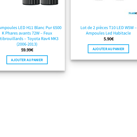
 Ampoules LED H11 Blanc Pur 6500
Lot de 2 pièces T10 LED W5W –
K Phares avants 72W – Feux
Ampoules Led Habitacle
tibrouillards – Toyota Rav4 MK3
5.90
€
(2006-2013)
AJOUTER AU PANIER
59.99
€
AJOUTER AU PANIER