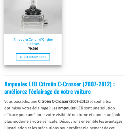
Ampoules Xénon d’Origine
Tledcars
79.99
€
CHOIX DES OPTIONS
Ce
produit
a
plusieurs
Ampoules LED Citroën C-Crosser (2007-2012) :
variations.
améliorez l’éclairage de votre voiture
Les
options
Vous possédez une
Citroën C-Crosser (2007-2012)
et souhaitez
peuvent
être
optimiser votre éclairage ? Les
ampoules LED
sont une solution
choisies
efficace pour améliorer votre visibilité nocturne et donner un look
sur
plus moderne à votre véhicule. Découvrons ensemble les avantages,
la
l’installation et les précautions pour profiter pleinement de cet
page