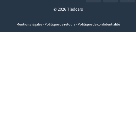
© 2026 Tledcars
Mentions légales
-
Politique de retours
-
Politique de confidentialité
Visa
PayPal
Stripe
MasterCard
Cash
On
Delivery