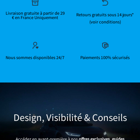
Livraison gratuite à partir de 29
Retours gratuits sous 14 jours*
€ en France Uniquement
(voir conditions)
Nous sommes disponibles 24/7
Paiements 100% sécurisés
Design, Visibilité & Conseils
Accédez en avant-première à nos
offres exclusives
,
guides