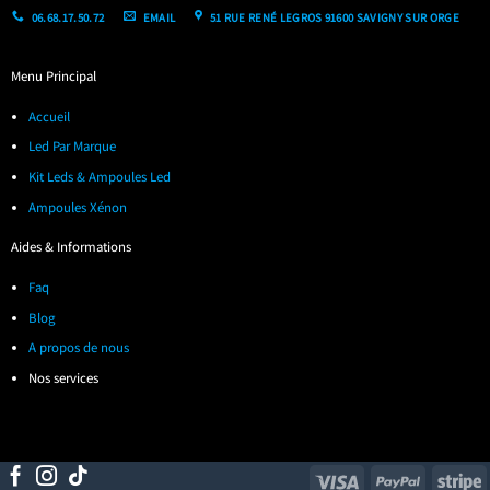
06.68.17.50.72
EMAIL
51 RUE RENÉ LEGROS 91600 SAVIGNY SUR ORGE
Menu Principal
Accueil
Led Par Marque
Kit Leds & Ampoules Led
Ampoules Xénon
Aides & Informations
Faq
Blog
A propos de nous
Nos services
Visa
PayPal
S