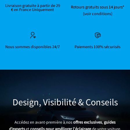
Livraison gratuite à partir de 29
Retours gratuits sous 14 jours*
€ en France Uniquement
(voir conditions)
Nous sommes disponibles 24/7
Paiements 100% sécurisés
Design, Visibilité & Conseils
Accédez en avant-première à nos
offres exclusives
,
guides
d’experts
et
conseils pour améliorer l'éclairage
de votre voiture.