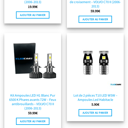
(2006-2013)
de croisement – VOLVO C70 II (2006-
2013)
19.99
€
59.99
€
AJOUTER AU PANIER
AJOUTER AU PANIER
Kit Ampoules LED H1 Blanc Pur
Lot de 2 pièces T10 LED W5W –
6500 K Phares avants 72W – Feux
Ampoules Led Habitacle
antibrouillards – VOLVO C70 II
5.90
€
(2006-2013)
AJOUTER AU PANIER
59.99
€
AJOUTER AU PANIER