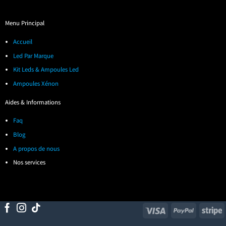
Menu Principal
Accueil
Led Par Marque
Kit Leds & Ampoules Led
Ampoules Xénon
Aides & Informations
Faq
Blog
A propos de nous
Nos services
Visa
PayPal
S