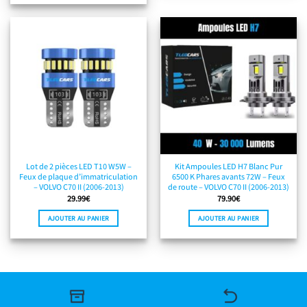
Lot de 2 pièces LED T10 W5W –
Kit Ampoules LED H7 Blanc Pur
Feux de plaque d’immatriculation
6500 K Phares avants 72W – Feux
– VOLVO C70 II (2006-2013)
de route – VOLVO C70 II (2006-2013)
29.99
€
79.90
€
AJOUTER AU PANIER
AJOUTER AU PANIER