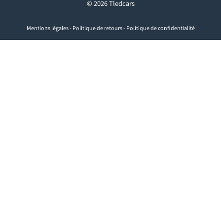
© 2026 Tledcars
Mentions légales
-
Politique de retours
-
Politique de confidentialité
Visa
PayPal
Stripe
MasterCard
Cash
On
Delivery