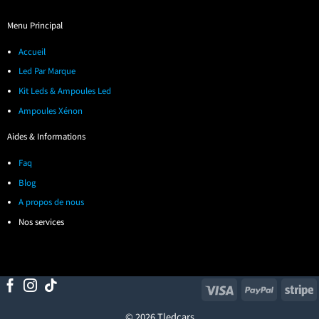
Menu Principal
Accueil
Led Par Marque
Kit Leds & Ampoules Led
Ampoules Xénon
Aides & Informations
Faq
Blog
A propos de nous
Nos services
Visa
PayPal
S
© 2026 Tledcars