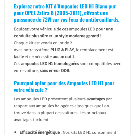
Explorez notre KIT d’Ampoules LED H1 Blanc pur
pour
OPEL Zafira B (2005-2011)
, offrant une
puissance de 72W sur vos Feux de antibrouillards.
Équipez votre véhicule de ces ampoules LED pour
une
conduite plus sûre
et
un style moderne garanti
!
Chaque kit est vendu en lot de 2.
Avec notre système
PLUG & PLAY
, le remplacement est
facile
et ne nécessite
aucun outil
.
Ces
ampoules LED H1 homologuées
sont compatibles avec
votre voiture,
sans erreur ODB
.
Pourquoi opter pour des Ampoules LED H1 pour
votre véhicule ?
Les ampoules LED présentent plusieurs
avantages
par
rapport aux ampoules halogènes classiques que l’on
trouve dans la plupart des voitures. Les principaux
avantages incluent :
Efficacité énergétique
: Nos kits LED H1 consomment