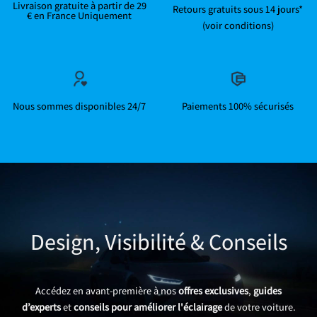
Livraison gratuite à partir de 29
Retours gratuits sous 14 jours*
€ en France Uniquement
(voir conditions)
Nous sommes disponibles 24/7
Paiements 100% sécurisés
Design, Visibilité & Conseils
Accédez en avant-première à nos
offres exclusives
,
guides
d’experts
et
conseils pour améliorer l'éclairage
de votre voiture.