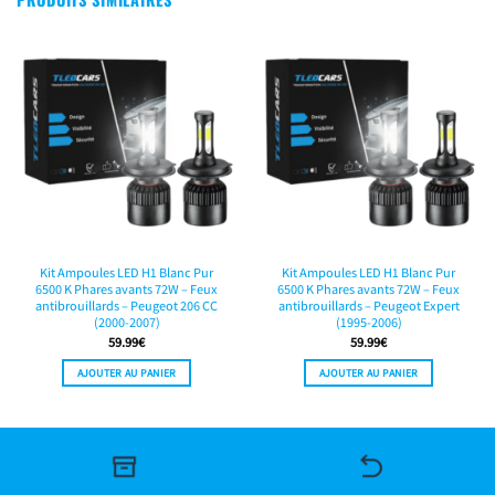
Kit Ampoules LED H1 Blanc Pur
Kit Ampoules LED H1 Blanc Pur
6500 K Phares avants 72W – Feux
6500 K Phares avants 72W – Feux
antibrouillards – Peugeot 206 CC
antibrouillards – Peugeot Expert
(2000-2007)
(1995-2006)
59.99
€
59.99
€
AJOUTER AU PANIER
AJOUTER AU PANIER