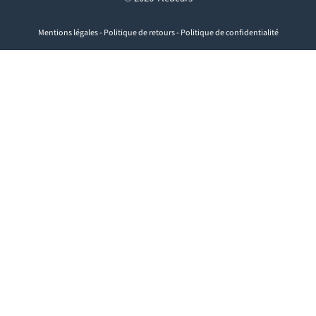
Mentions légales
-
Politique de retours
-
Politique de confidentialité
Visa
PayPal
Stripe
MasterCard
Cash
On
Delivery