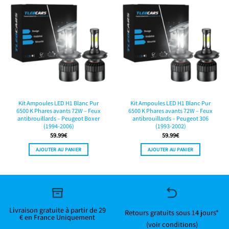
Kit Ampoules LED H1 Blanc Pur
Kit Ampoules LED H1 Blanc Pur
6500 K Phares avants 72W – Feux
6500 K Phares avants 72W – Feux
antibrouillards – Peugeot Boxer
antibrouillards – Peugeot 306
(1994-2006)
(1993-2002)
59.99
€
59.99
€
AJOUTER AU PANIER
AJOUTER AU PANIER
Livraison gratuite à partir de 29
Retours gratuits sous 14 jours*
€ en France Uniquement
(voir conditions)