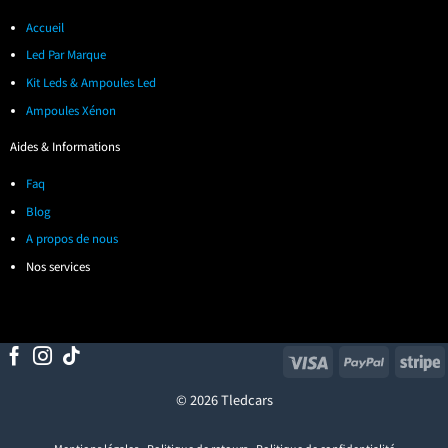
Accueil
Led Par Marque
Kit Leds & Ampoules Led
Ampoules Xénon
Aides & Informations
Faq
Blog
A propos de nous
Nos services
Visa
PayPal
S
© 2026 Tledcars