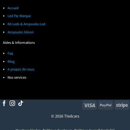
Accueil
Led Par Marque
Kit Leds & Ampoules Led
Ampoules Xénon
Aides & Informations
Faq
Blog
A propos de nous
Nos services
Visa
PayPal
S
© 2026 Tledcars