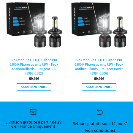
Kit Ampoules LED H1 Blanc Pur
Kit Ampoules LED H1 Blanc Pur
6500 K Phares avants 72W – Feux
6500 K Phares avants 72W – Feux
antibrouillards – Peugeot 306
antibrouillards – Peugeot Boxer
(1993-2002)
(1994-2006)
59.99
€
59.99
€
AJOUTER AU PANIER
AJOUTER AU PANIER
Livraison gratuite à partir de 29
Retours gratuits sous 14 jours*
€ en France Uniquement
(voir conditions)