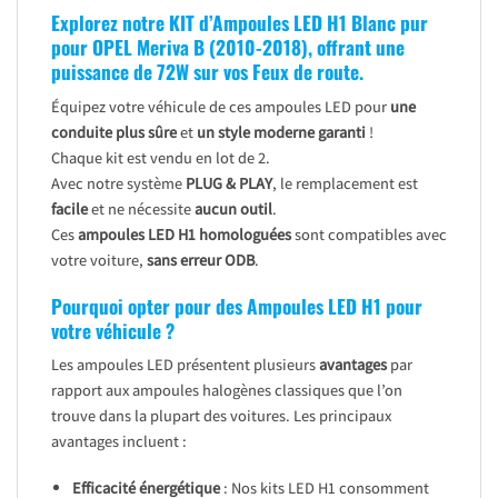
Explorez notre KIT d’Ampoules LED H1 Blanc pur
pour
OPEL Meriva B (2010-2018)
, offrant une
puissance de 72W sur vos Feux de route.
Équipez votre véhicule de ces ampoules LED pour
une
conduite plus sûre
et
un style moderne garanti
!
Chaque kit est vendu en lot de 2.
Avec notre système
PLUG & PLAY
, le remplacement est
facile
et ne nécessite
aucun outil
.
Ces
ampoules LED H1 homologuées
sont compatibles avec
votre voiture,
sans erreur ODB
.
Pourquoi opter pour des Ampoules LED H1 pour
votre véhicule ?
Les ampoules LED présentent plusieurs
avantages
par
rapport aux ampoules halogènes classiques que l’on
trouve dans la plupart des voitures. Les principaux
avantages incluent :
Efficacité énergétique
: Nos kits LED H1 consomment