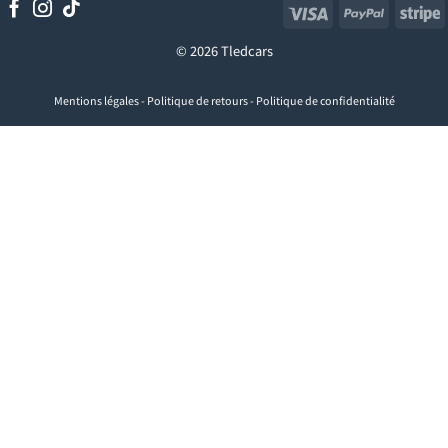
Visa
PayPal
S
© 2026 Tledcars
Mentions légales
-
Politique de retours
-
Politique de confidentialité
Visa
PayPal
Stripe
MasterCard
Cash
On
Delivery