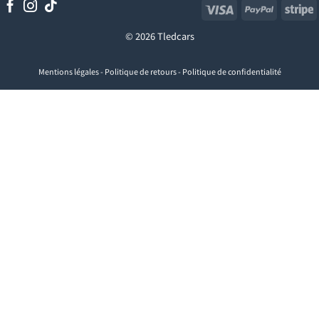
Visa
PayPal
S
© 2026 Tledcars
Mentions légales
-
Politique de retours
-
Politique de confidentialité
Visa
PayPal
Stripe
MasterCard
Cash
On
Delivery