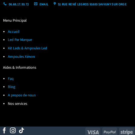
06.68.17.50.72
EMAIL
51 RUE RENÉ LEGROS 91600 SAVIGNY SUR ORGE
Menu Principal
Accueil
Led Par Marque
Kit Leds & Ampoules Led
Ampoules Xénon
Aides & Informations
Faq
Blog
A propos de nous
Nos services
Visa
PayPal
S