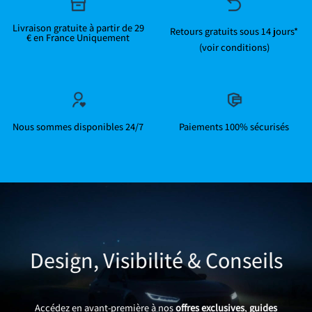
Livraison gratuite à partir de 29
Retours gratuits sous 14 jours*
€ en France Uniquement
(voir conditions)
Nous sommes disponibles 24/7
Paiements 100% sécurisés
Design, Visibilité & Conseils
Accédez en avant-première à nos
offres exclusives
,
guides