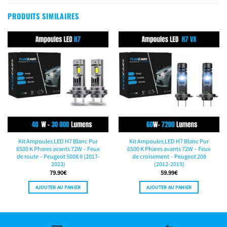
PRODUITS SIMILAIRES
Kit Ampoules LED H7 Blanc Pur
Kit Ampoules LED H7 Blanc Pur
6500 K Phares avants 72W – Feux
6500 K Phares avants 72W – Feux
de route – Peugeot 5008 II (2017-
de croisement – Peugeot 208
2023)
(2012-2019)
79.90
€
59.99
€
AJOUTER AU PANIER
AJOUTER AU PANIER