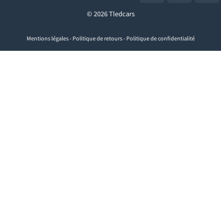
© 2026 Tledcars
Mentions légales
-
Politique de retours
-
Politique de confidentialité
Visa
PayPal
Stripe
MasterCard
Cash
On
Delivery