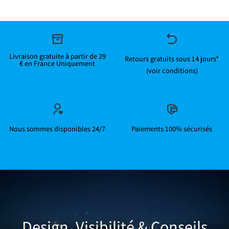
Livraison gratuite à partir de 29
Retours gratuits sous 14 jours*
€ en France Uniquement
(voir conditions)
Nous sommes disponibles 24/7
Paiements 100% sécurisés
Design, Visibilité & Conseils