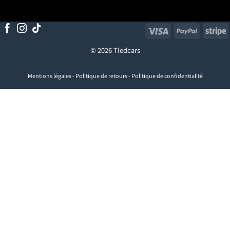
Visa
PayPal
S
© 2026 Tledcars
Mentions légales
-
Politique de retours
-
Politique de confidentialité
Visa
PayPal
Stripe
MasterCard
Cash
On
Delivery