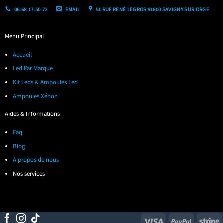
06.68.17.50.72
EMAIL
51 RUE RENÉ LEGROS 91600 SAVIGNY SUR ORGE
Menu Principal
Accueil
Led Par Marque
Kit Leds & Ampoules Led
Ampoules Xénon
Aides & Informations
Faq
Blog
A propos de nous
Nos services
Visa
PayPal
S