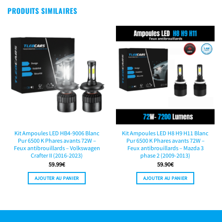
PRODUITS SIMILAIRES
Kit Ampoules LED HB4-9006 Blanc
Kit Ampoules LED H8 H9 H11 Blanc
Pur 6500 K Phares avants 72W –
Pur 6500 K Phares avants 72W –
Feux antibrouillards – Volkswagen
Feux antibrouillards – Mazda 3
Crafter II (2016-2023)
phase 2 (2009-2013)
59.99
€
59.90
€
AJOUTER AU PANIER
AJOUTER AU PANIER