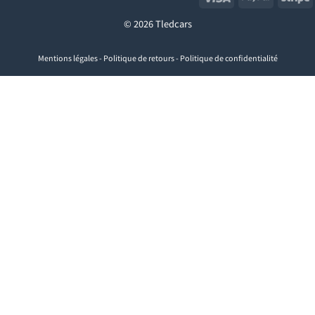
© 2026 Tledcars
Mentions légales
-
Politique de retours
-
Politique de confidentialité
Visa
PayPal
Stripe
MasterCard
Cash
On
Delivery