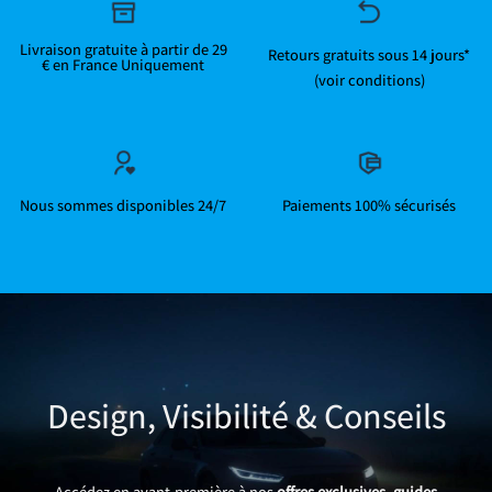
Livraison gratuite à partir de 29
Retours gratuits sous 14 jours*
€ en France Uniquement
(voir conditions)
Nous sommes disponibles 24/7
Paiements 100% sécurisés
Design, Visibilité & Conseils
Accédez en avant-première à nos
offres exclusives
,
guides