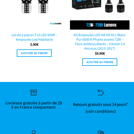
Lot de 2 pièces T10 LED W5W –
Kit Ampoules LED H8 H9 H11 Blanc
Ampoules Led Habitacle
Pur 6500 K Phares avants 72W –
Feux antibrouillards – Citroën C4
5.90
€
Aircross (2012-2017)
AJOUTER AU PANIER
59.90
€
AJOUTER AU PANIER
Livraison gratuite à partir de 29
Retours gratuits sous 14 jours*
€ en France Uniquement
(voir conditions)