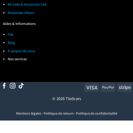
Kit Leds & Ampoules Led
Ampoules Xénon
Aides & Informations
Faq
Blog
A propos de nous
Nos services
Visa
PayPal
S
© 2026 Tledcars
Mentions légales
-
Politique de retours
-
Politique de confidentialité
Visa
PayPal
Stripe
MasterCard
Cash