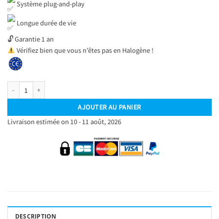
Système plug-and-play
Longue durée de vie
🔓 Garantie 1 an
Vérifiez bien que vous n’êtes pas en Halogène !
quantité de Pack Ampoules Xenon LED D2S D2R - 35W - Blanc 6500K - Plug and Pla
AJOUTER AU PANIER
Livraison estimée on 10 - 11 août, 2026
DESCRIPTION