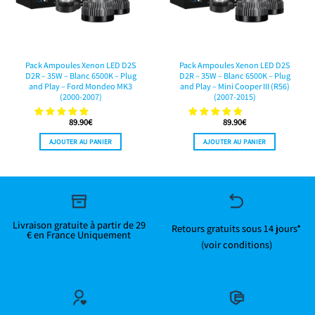
Pack Ampoules Xenon LED D2S
Pack Ampoules Xenon LED D2S
D2R – 35W – Blanc 6500K – Plug
D2R – 35W – Blanc 6500K – Plug
and Play – Ford Mondeo MK3
and Play – Mini Cooper III (R56)
(2000-2007)
(2007-2015)
89.90
€
89.90
€
AJOUTER AU PANIER
AJOUTER AU PANIER
Livraison gratuite à partir de 29
Retours gratuits sous 14 jours*
€ en France Uniquement
(voir conditions)