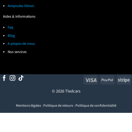
Ampoules Xénon
Aides & Informations
Faq
Blog
A propos de nous
Nos services
Visa
PayPal
S
© 2026 Tledcars
Mentions légales
-
Politique de retours
-
Politique de confidentialité
Visa
PayPal
Stripe
MasterCard
Cash
On