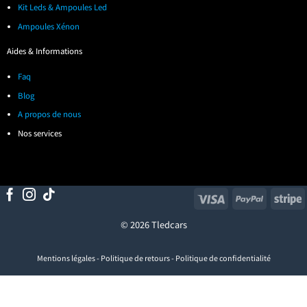
Kit Leds & Ampoules Led
Ampoules Xénon
Aides & Informations
Faq
Blog
A propos de nous
Nos services
Visa
PayPal
S
© 2026 Tledcars
Mentions légales
-
Politique de retours
-
Politique de confidentialité
Visa
PayPal
Stripe
MasterCard
Cash