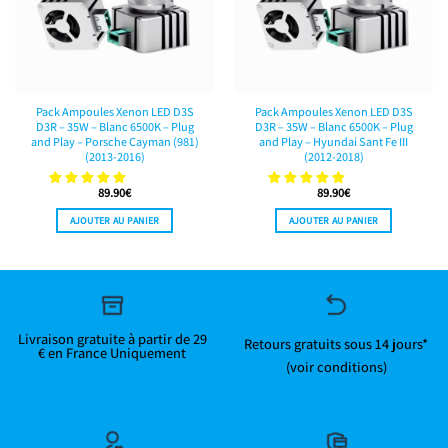
Pack Ampoules Xenon LED D3S
Pack Ampoules Xenon LED D3S
D3R – 35W – Blanc 6500K – Plug
D3R – 35W – Blanc 6500K – Plug
and Play – Porsche Cayman (981)
and Play – Hyundai Sant Fe III
(2013-2016)
(2012-2018)
89.90
€
89.90
€
AJOUTER AU PANIER
AJOUTER AU PANIER
Livraison gratuite à partir de 29
Retours gratuits sous 14 jours*
€ en France Uniquement
(voir conditions)