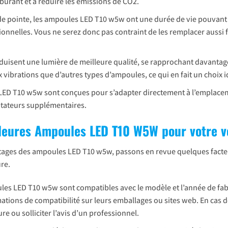
burant et à réduire les émissions de CO2.
 de pointe, les ampoules LED T10 w5w ont une durée de vie pouvant 
ionnelles. Vous ne serez donc pas contraint de les remplacer aussi
uisent une lumière de meilleure qualité, se rapprochant davantage d
 vibrations que d’autres types d’ampoules, ce qui en fait un choix i
LED T10 w5w sont conçues pour s’adapter directement à l’emplaceme
ptateurs supplémentaires.
leures Ampoules LED T10 W5W pour votre v
ntages des ampoules LED T10 w5w, passons en revue quelques facteu
re.
ules LED T10 w5w sont compatibles avec le modèle et l’année de fabr
ations de compatibilité sur leurs emballages ou sites web. En cas 
e ou solliciter l’avis d’un professionnel.